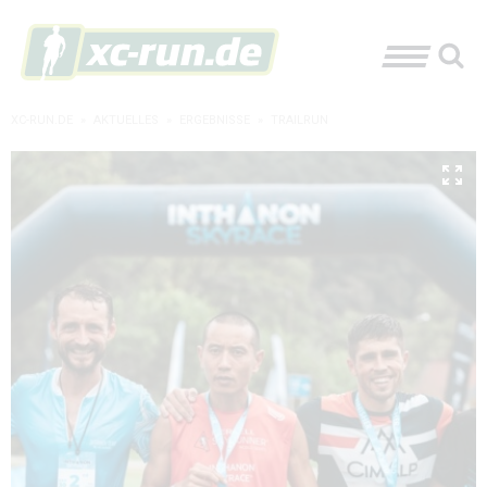
XC-RUN.DE
»
AKTUELLES
»
ERGEBNISSE
»
TRAILRUN