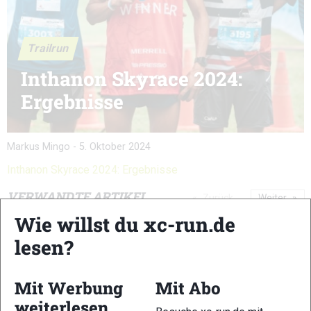
Trailrun
Inthanon Skyrace 2024:
Ergebnisse
Markus Mingo
-
5. Oktober 2024
Inthanon Skyrace 2024: Ergebnisse
VERWANDTE ARTIKEL
Zurück
Weiter
Wie willst du xc-run.de
lesen?
Mit Werbung
Mit Abo
weiterlesen
Schnalstal Alpine
Salomon Pitz
3KINGS3HILLS