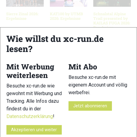
Sierre Zinal 2026:
KAT100 by UTMB
Schnalstal Alpine
Ergebnisse
2026: Ergebnisse
Trail presented by
KAILAS FUGA 2026:
Ergebnisse
Wie willst du xc-run.de
lesen?
Schreibe einen Kommentar
Mit Werbung
Mit Abo
xc-run.de ist DAS deutschsprachige Trailrunning-Portal mit
weiterlesen
Besuche xc-run.de mit
aktuellen News aus der Szene, einer Traildatenbank,
eigenem Account und völlig
Besuche xc-run.de wie
Trailrunning
-Community und allem was du sonst noch über
werbefrei.
gewohnt mit Werbung und
deine Lieblingssportart wissen solltest.
Tracking. Alle Infos dazu
Jetzt abonnieren
findest du in der
Ob
Trailrunning
-Anfänger oder Profi-Sportler, wir haben
immer ein offenes Ohr für dich! Du kannst uns jederzeit über
Datenschutzerklärung
!
das
Kontaktformular
erreichen.
Akzeptieren und weiter