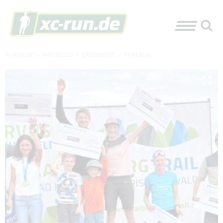
XC-RUN.DE
»
AKTUELLES
»
ERGEBNISSE
»
TRAILRUN