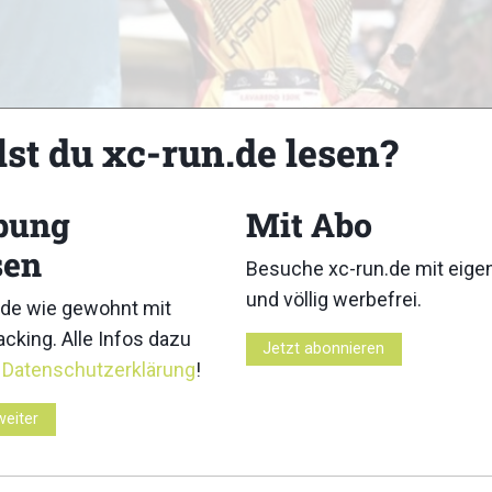
lst du xc-run.de lesen?
bung
Mit Abo
sen
Besuche xc-run.de mit eig
und völlig werbefrei.
de wie gewohnt mit
Z
cking. Alle Infos dazu
Jetzt abonnieren
r
Datenschutzerklärung
!
weiter