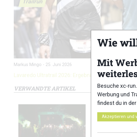
Trailrun
Wie wil
Mit Wer
Markus Mingo
-
25. Juni 2026
weiterle
Lavaredo Ultratrail 2026: Ergebnisse
Besuche xc-run.
VERWANDTE ARTIKEL
Werbung und Tra
findest du in de
Akzeptieren und 