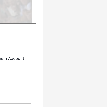
enem Account
urück
Weiter