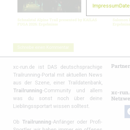
Impressum
Dat
Schnalstal Alpine Trail presented by KAILAS
Salomon P
FUGA 2026: Ergebnisse
Ergebnis
Schreibe einen Kommentar
Partne
xc-run.de ist DAS deutschsprachige
Trailrunning-Portal mit aktuellen News
aus der Szene, einer Traildatenbank,
Trailrunning
-Community und allem
xc-run.
Netzwe
was du sonst noch über deine
Lieblingssportart wissen solltest.
fa
Ob
Trailrunning
-Anfänger oder Profi-
Sportler, wir haben immer ein offenes