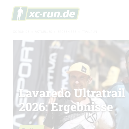
XC-RUN.DE
»
AKTUELLES
»
ERGEBNISSE
»
TRAILRUN
Lavaredo Ultratrail
2026: Ergebnisse