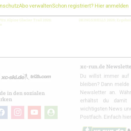
enschutz
Abo verwalten
Schon registriert? Hier anmelden
itz Alpine Glacier Trail 2026:
3KINGS3HILLS 2026: Ergebni
se
r
xc-run.de Newslett
Du willst immer au
bleiben? Dann melde 
Newsletter an. Wäh
de in den sozialen
rken
erhältst du damit 
wichtigsten News un
cebook
instagram
youtube
user-
Postfach. Einfach hie
circle