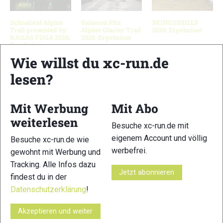
Schnalstal Alpine
Salomon Pitz
3KINGS3HILLS
Trail presented by
Alpine Glacier Trail
2026: Ergebnisse
KAILAS FUGA 2026:
2026: Ergebnisse
Ergebnisse
Wie willst du xc-run.de
lesen?
Schreibe einen Kommentar
Mit Werbung
Mit Abo
xc-run.de ist DAS deutschsprachige Trailrunning-Portal mit
weiterlesen
Besuche xc-run.de mit
aktuellen News aus der Szene, einer Traildatenbank,
eigenem Account und völlig
Besuche xc-run.de wie
Trailrunning
-Community und allem was du sonst noch über
werbefrei.
gewohnt mit Werbung und
deine Lieblingssportart wissen solltest.
Tracking. Alle Infos dazu
Jetzt abonnieren
findest du in der
Ob
Trailrunning
-Anfänger oder Profi-Sportler, wir haben
immer ein offenes Ohr für dich! Du kannst uns jederzeit über
Datenschutzerklärung
!
das
Kontaktformular
erreichen.
Akzeptieren und weiter