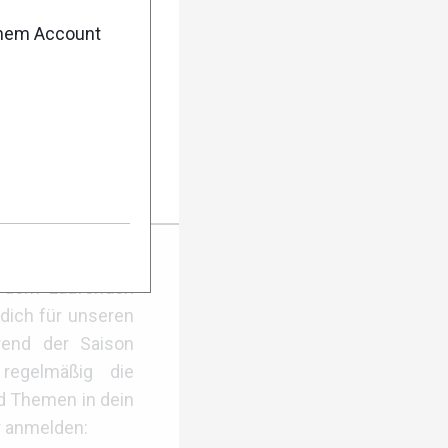
enem Account
sse
er Anmeldung
f dem Laufenden
dich für unseren
rend der Saison
regelmäßig die
d Themen in dein
r anmelden: