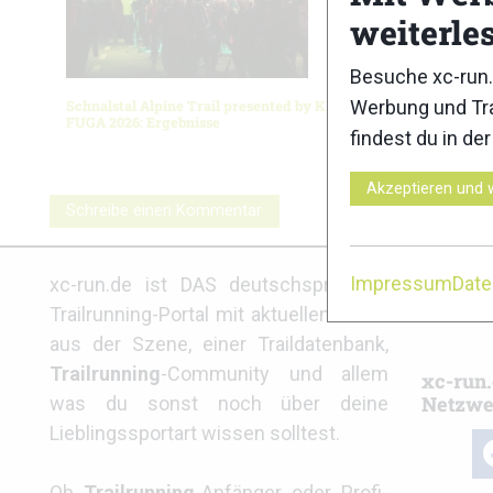
weiterle
Besuche xc-run.
Werbung und Tra
Schnalstal Alpine Trail presented by KAILAS
Salomon P
FUGA 2026: Ergebnisse
Ergebnis
findest du in de
Akzeptieren und 
Schreibe einen Kommentar
Partne
Impressum
Dat
xc-run.de ist DAS deutschsprachige
Trailrunning-Portal mit aktuellen News
aus der Szene, einer Traildatenbank,
Trailrunning
-Community und allem
xc-run.
Netzwe
was du sonst noch über deine
Lieblingssportart wissen solltest.
fa
Ob
Trailrunning
-Anfänger oder Profi-