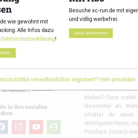
sen
Besuche xc-run.de mit eig
und völlig werbefrei.
de wie gewohnt mit
cking. Alle Infos dazu
itz Alpine Glacier Trail 2026:
3KINGS3HILLS 2026: Ergebni
Jetzt abonnieren
se
r
Datenschutzerklärung
!
weiter
r
xc-run.de Newslett
enschutz
Abo verwalten
Schon registriert? Hier anmelden
Du willst immer au
bleiben? Dann melde 
Newsletter an. Wäh
de in den sozialen
rken
erhältst du damit 
wichtigsten News un
cebook
instagram
youtube
user-
Postfach. Einfach hie
circle