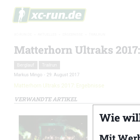
XC-RUN.DE
»
AKTUELLES
»
ERGEBNISSE
»
TRAILRUN
Matterhorn Ultraks 2017
Berglauf
Trailrun
Markus Mingo
-
29. August 2017
Matterhorn Ultraks 2017: Ergebnisse
VERWANDTE ARTIKEL
Wie wil
Mit Wer