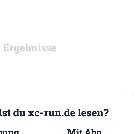
: Ergebnisse
Z
lst du xc-run.de lesen?
bung
Mit Abo