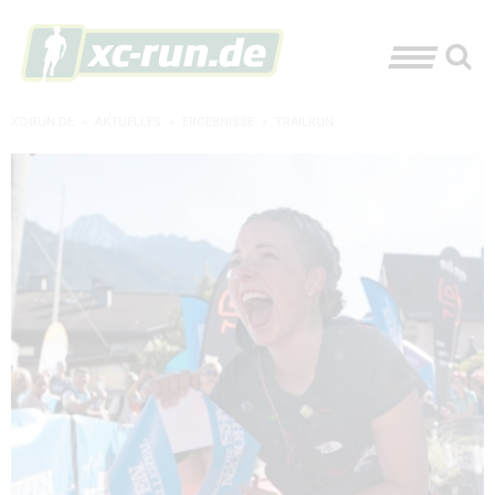
XC-RUN.DE
»
AKTUELLES
»
ERGEBNISSE
»
TRAILRUN