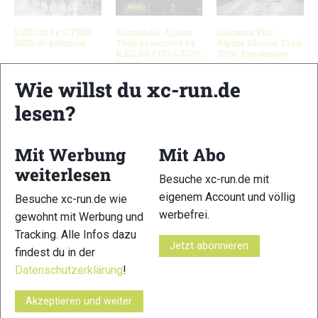
KAT100 by UTMB
Schnalstal Alpine
Salomon Pitz
2026: Ergebnisse
Trail presented by
Alpine Glacier Trail
KAILAS FUGA 2026:
2026: Ergebnisse
Ergebnisse
Wie willst du xc-run.de
lesen?
Schreibe einen Kommentar
Mit Werbung
Mit Abo
xc-run.de ist DAS deutschsprachige Trailrunning-Portal mit
weiterlesen
Besuche xc-run.de mit
aktuellen News aus der Szene, einer Traildatenbank,
eigenem Account und völlig
Besuche xc-run.de wie
Trailrunning
-Community und allem was du sonst noch über
werbefrei.
gewohnt mit Werbung und
deine Lieblingssportart wissen solltest.
Tracking. Alle Infos dazu
Jetzt abonnieren
findest du in der
Ob
Trailrunning
-Anfänger oder Profi-Sportler, wir haben
immer ein offenes Ohr für dich! Du kannst uns jederzeit über
Datenschutzerklärung
!
das
Kontaktformular
erreichen.
Akzeptieren und weiter