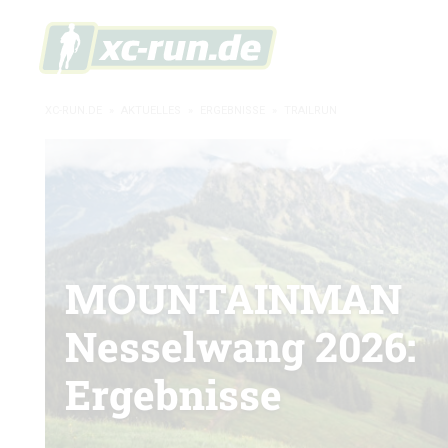
XC-RUN.DE
»
AKTUELLES
»
ERGEBNISSE
»
TRAILRUN
MOUNTAINMAN
Nesselwang 2026:
Ergebnisse