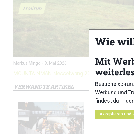
Trailrun
Wie wil
Mit Wer
Markus Mingo
-
9. Mai 2026
weiterle
MOUNTAINMAN Nesselwang 2026: Ergebnisse
Besuche xc-run.
VERWANDTE ARTIKEL
Werbung und Tra
findest du in de
Akzeptieren und 