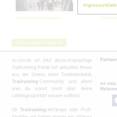
Impressum
Dat
Sierre Zinal 2026: Ergebnisse
KAT100 b
Schreibe einen Kommentar
Partne
xc-run.de ist DAS deutschsprachige
Trailrunning-Portal mit aktuellen News
aus der Szene, einer Traildatenbank,
Trailrunning
-Community und allem
xc-run.
Netzwe
was du sonst noch über deine
Lieblingssportart wissen solltest.
fa
Ob
Trailrunning
-Anfänger oder Profi-
Sportler, wir haben immer ein offenes