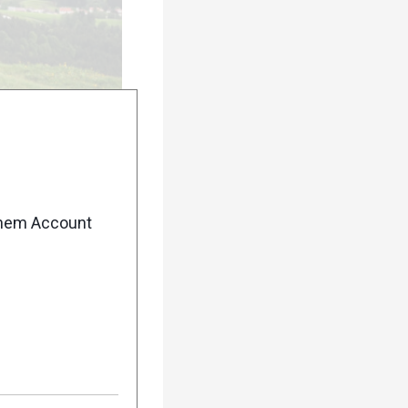
enem Account
urück
Weiter