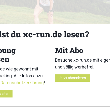
lst du xc-run.de lesen?
bung
Mit Abo
sen
Besuche xc-run.de mit eig
und völlig werbefrei.
de wie gewohnt mit
Z
cking. Alle Infos dazu
Jetzt abonnieren
r
Datenschutzerklärung
!
weiter