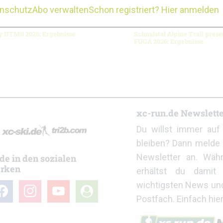
enschutz
Abo verwalten
Schon registriert? Hier anmelden
y UTMB 2026: Ergebnisse
Schnalstal Alpine Trail pres
FUGA 2026: Ergebnisse
r
xc-run.de Newslett
Du willst immer au
bleiben? Dann melde 
Newsletter an. Wäh
de in den sozialen
rken
erhältst du damit 
wichtigsten News un
cebook
instagram
youtube
user-
Postfach. Einfach hie
circle