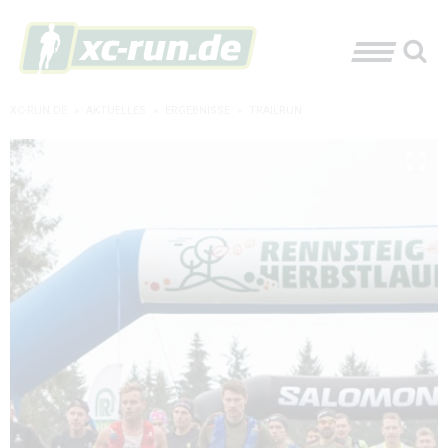
XC-RUN.DE
»
AKTUELLES
»
ERGEBNISSE
»
TRAILRUN