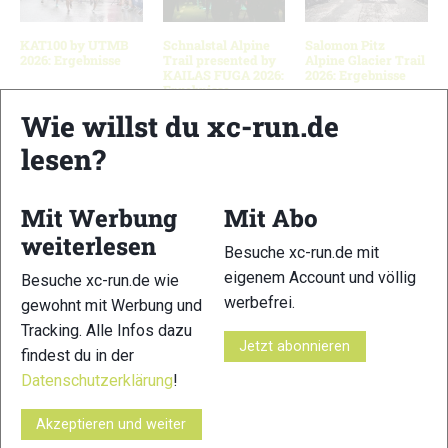
KAT100 by UTMB
Schnalstal Alpine
Salomon Pitz
2026: Ergebnisse
Trail presented by
Alpine Glacier Trail
KAILAS FUGA 2026:
2026: Ergebnisse
Ergebnisse
Wie willst du xc-run.de
lesen?
Schreibe einen Kommentar
Mit Werbung
Mit Abo
xc-run.de ist DAS deutschsprachige Trailrunning-Portal mit
weiterlesen
Besuche xc-run.de mit
aktuellen News aus der Szene, einer Traildatenbank,
eigenem Account und völlig
Besuche xc-run.de wie
Trailrunning
-Community und allem was du sonst noch über
werbefrei.
gewohnt mit Werbung und
deine Lieblingssportart wissen solltest.
Tracking. Alle Infos dazu
Jetzt abonnieren
findest du in der
Ob
Trailrunning
-Anfänger oder Profi-Sportler, wir haben
immer ein offenes Ohr für dich! Du kannst uns jederzeit über
Datenschutzerklärung
!
das
Kontaktformular
erreichen.
Akzeptieren und weiter