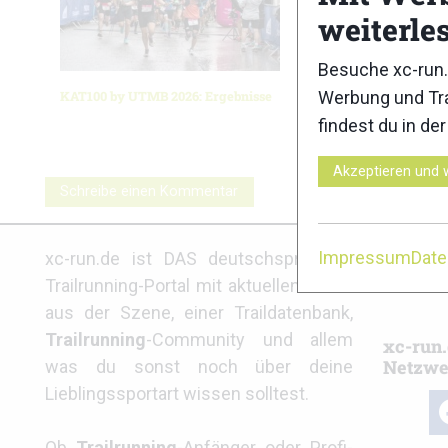
weiterle
Besuche xc-run.
Werbung und Tra
KAT100 by UTMB 2026: Ergebnisse
Schnalsta
FUGA 202
findest du in de
Akzeptieren und 
Schreibe einen Kommentar
Partne
Impressum
Dat
xc-run.de ist DAS deutschsprachige
Trailrunning-Portal mit aktuellen News
aus der Szene, einer Traildatenbank,
Trailrunning
-Community und allem
xc-run.
Netzwe
was du sonst noch über deine
Lieblingssportart wissen solltest.
fa
Ob
Trailrunning
-Anfänger oder Profi-