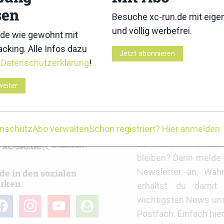
sen
Besuche xc-run.de mit eig
und völlig werbefrei.
de wie gewohnt mit
cking. Alle Infos dazu
l Alpine Trail presented by KAILAS
Salomon Pitz Alpine Glacier T
Jetzt abonnieren
6: Ergebnisse
Ergebnisse
r
Datenschutzerklärung
!
weiter
r
xc-run.de Newslett
enschutz
Abo verwalten
Schon registriert? Hier anmelden
Du willst immer au
bleiben? Dann melde 
Newsletter an. Wäh
de in den sozialen
rken
erhältst du damit 
wichtigsten News un
cebook
instagram
youtube
user-
Postfach. Einfach hie
circle