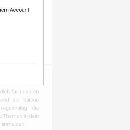
enem Account
rail 2026:
er Anmeldung
f dem Laufenden
dich für unseren
rend der Saison
regelmäßig die
d Themen in dein
r anmelden: