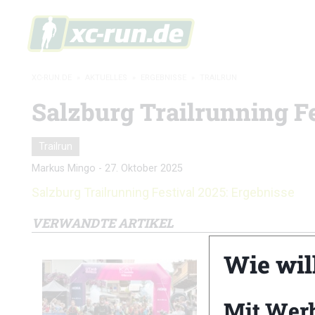
XC-RUN.DE
»
AKTUELLES
»
ERGEBNISSE
»
TRAILRUN
Salzburg Trailrunning Fe
Trailrun
Markus Mingo
-
27. Oktober 2025
Salzburg Trailrunning Festival 2025: Ergebnisse
VERWANDTE ARTIKEL
Wie wil
Mit Wer