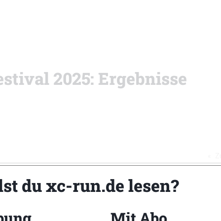
stival 2025: Ergebnisse
Z
lst du xc-run.de lesen?
bung
Mit Abo