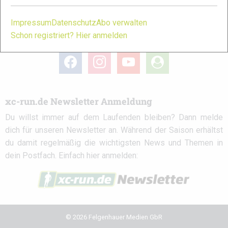
Impressum
Datenschutz
Abo verwalten
Schon registriert? Hier anmelden
xc-run.de in den sozialen Netzwerken
facebook
instagram
youtube
user-
circle
xc-run.de Newsletter Anmeldung
Du willst immer auf dem Laufenden bleiben? Dann melde
dich für unseren Newsletter an. Während der Saison erhältst
du damit regelmäßig die wichtigsten News und Themen in
dein Postfach. Einfach hier anmelden:
© 2026 Felgenhauer Medien GbR