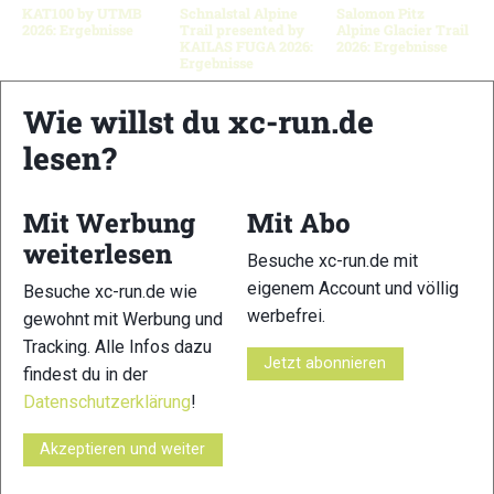
KAT100 by UTMB
Schnalstal Alpine
Salomon Pitz
2026: Ergebnisse
Trail presented by
Alpine Glacier Trail
KAILAS FUGA 2026:
2026: Ergebnisse
Ergebnisse
Wie willst du xc-run.de
lesen?
Schreibe einen Kommentar
Mit Werbung
Mit Abo
xc-run.de ist DAS deutschsprachige Trailrunning-Portal mit
weiterlesen
aktuellen News aus der Szene, einer Traildatenbank,
Besuche xc-run.de mit
Trailrunning
-Community und allem was du sonst noch über
eigenem Account und völlig
Besuche xc-run.de wie
deine Lieblingssportart wissen solltest.
werbefrei.
gewohnt mit Werbung und
Tracking. Alle Infos dazu
Ob
Trailrunning
-Anfänger oder Profi-Sportler, wir haben
Jetzt abonnieren
findest du in der
immer ein offenes Ohr für dich! Du kannst uns jederzeit über
Datenschutzerklärung
!
das
Kontaktformular
erreichen.
Akzeptieren und weiter
Partner