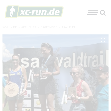
XC-RUN.DE
»
AKTUELLES
»
ERGEBNISSE
»
TRAILRUN