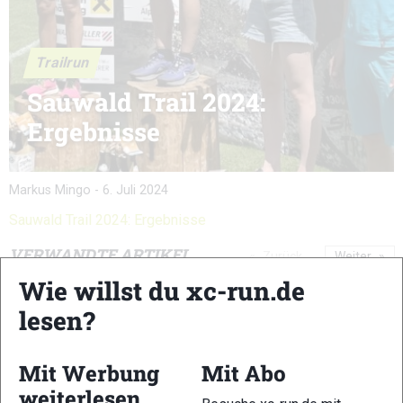
Trailrun
Sauwald Trail 2024:
Ergebnisse
Markus Mingo
-
6. Juli 2024
Sauwald Trail 2024: Ergebnisse
VERWANDTE ARTIKEL
Zurück
Weiter
Wie willst du xc-run.de
lesen?
Mit Werbung
Mit Abo
weiterlesen
Schnalstal Alpine
Salomon Pitz
3KINGS3HILLS