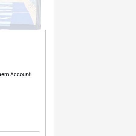
enem Account
urück
Weiter