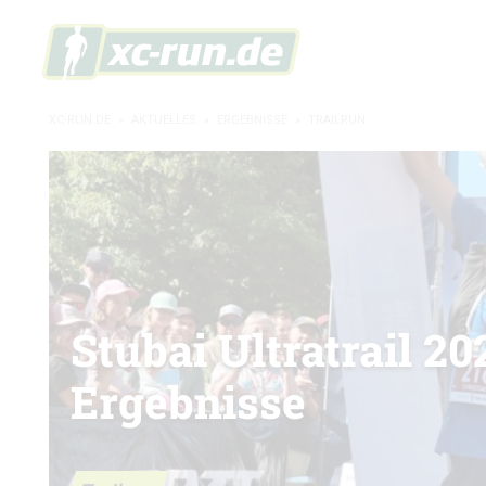
XC-RUN.DE
»
AKTUELLES
»
ERGEBNISSE
»
TRAILRUN
Stubai Ultratrail 20
Ergebnisse