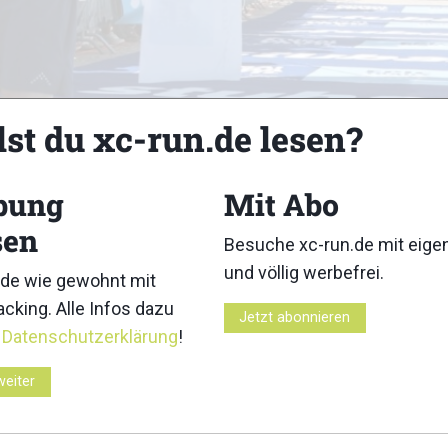
lst du xc-run.de lesen?
bung
Mit Abo
sen
Besuche xc-run.de mit eig
und völlig werbefrei.
de wie gewohnt mit
Z
cking. Alle Infos dazu
Jetzt abonnieren
r
Datenschutzerklärung
!
weiter