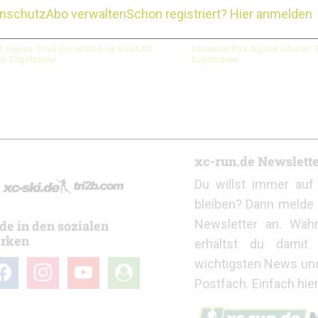
enschutz
Abo verwalten
Schon registriert? Hier anmelden
l Alpine Trail presented by KAILAS
Salomon Pitz Alpine Glacier T
6: Ergebnisse
Ergebnisse
r
xc-run.de Newslett
Du willst immer au
bleiben? Dann melde 
Newsletter an. Wäh
de in den sozialen
rken
erhältst du damit 
wichtigsten News un
cebook
instagram
youtube
user-
Postfach. Einfach hie
circle