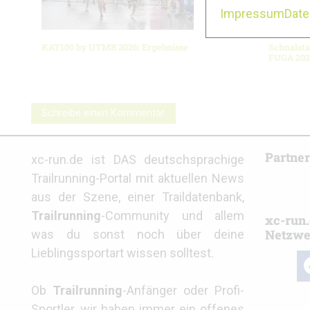
Impressum
Dat
KAT100 by UTMB 2026: Ergebnisse
Schnalsta
FUGA 202
Schreibe einen Kommentar
Partne
xc-run.de ist DAS deutschsprachige
Trailrunning-Portal mit aktuellen News
aus der Szene, einer Traildatenbank,
Trailrunning
-Community und allem
xc-run.
Netzwe
was du sonst noch über deine
Lieblingssportart wissen solltest.
fa
Ob
Trailrunning
-Anfänger oder Profi-
Sportler, wir haben immer ein offenes