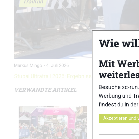
Trailrun
Wie wil
Mit Wer
Markus Mingo
-
4. Juli 2026
weiterle
Stubai Ultratrail 2026: Ergebnisse
Besuche xc-run.
VERWANDTE ARTIKEL
Werbung und Tra
findest du in de
Akzeptieren und 