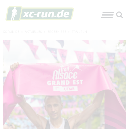
XC-RUN.DE
»
AKTUELLES
»
ERGEBNISSE
»
TRAILRUN