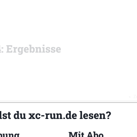
4: Ergebnisse
Z
lst du xc-run.de lesen?
bung
Mit Abo