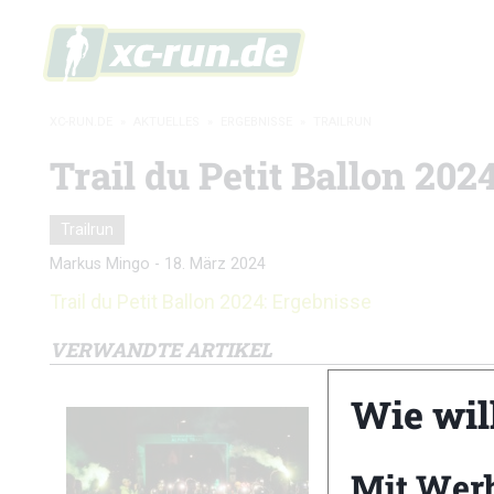
XC-RUN.DE
»
AKTUELLES
»
ERGEBNISSE
»
TRAILRUN
Trail du Petit Ballon 202
Trailrun
Markus Mingo
-
18. März 2024
Trail du Petit Ballon 2024: Ergebnisse
VERWANDTE ARTIKEL
Wie wil
Mit Wer