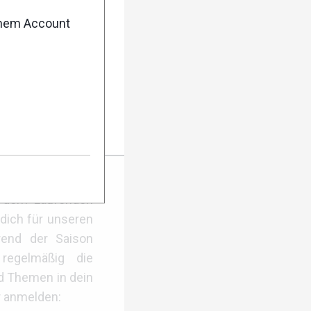
enem Account
sse
er Anmeldung
f dem Laufenden
dich für unseren
rend der Saison
regelmäßig die
d Themen in dein
r anmelden: