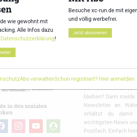
sen
Besuche xc-run.de mit eig
und völlig werbefrei.
de wie gewohnt mit
cking. Alle Infos dazu
itz Alpine Glacier Trail 2026:
3KINGS3HILLS 2026: Ergebni
Jetzt abonnieren
se
r
Datenschutzerklärung
!
weiter
r
xc-run.de Newslett
enschutz
Abo verwalten
Schon registriert? Hier anmelden
Du willst immer au
bleiben? Dann melde 
Newsletter an. Wäh
de in den sozialen
rken
erhältst du damit 
wichtigsten News un
cebook
instagram
youtube
user-
Postfach. Einfach hie
circle