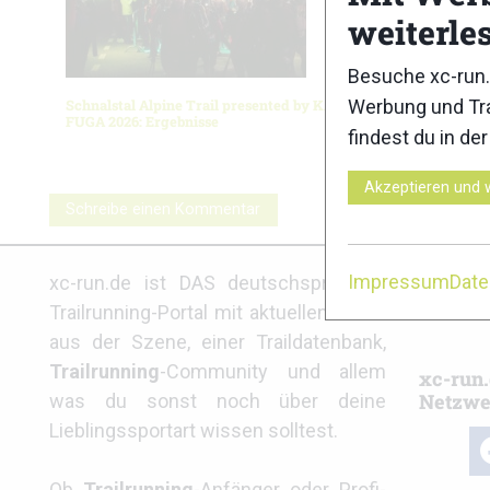
weiterle
Besuche xc-run.
Werbung und Tra
Schnalstal Alpine Trail presented by KAILAS
Salomon P
FUGA 2026: Ergebnisse
Ergebnis
findest du in de
Akzeptieren und 
Schreibe einen Kommentar
Partne
Impressum
Dat
xc-run.de ist DAS deutschsprachige
Trailrunning-Portal mit aktuellen News
aus der Szene, einer Traildatenbank,
Trailrunning
-Community und allem
xc-run.
Netzwe
was du sonst noch über deine
Lieblingssportart wissen solltest.
fa
Ob
Trailrunning
-Anfänger oder Profi-