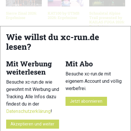
Sierre Zinal 2026:
KAT100 by UTMB
Schnalstal Alpine
Ergebnisse
2026: Ergebnisse
Trail presented by
KAILAS FUGA 2026:
Ergebnisse
Wie willst du xc-run.de
lesen?
Schreibe einen Kommentar
Mit Werbung
Mit Abo
xc-run.de ist DAS deutschsprachige Trailrunning-Portal mit
weiterlesen
Besuche xc-run.de mit
aktuellen News aus der Szene, einer Traildatenbank,
eigenem Account und völlig
Besuche xc-run.de wie
Trailrunning
-Community und allem was du sonst noch über
werbefrei.
gewohnt mit Werbung und
deine Lieblingssportart wissen solltest.
Tracking. Alle Infos dazu
Jetzt abonnieren
findest du in der
Ob
Trailrunning
-Anfänger oder Profi-Sportler, wir haben
immer ein offenes Ohr für dich! Du kannst uns jederzeit über
Datenschutzerklärung
!
das
Kontaktformular
erreichen.
Akzeptieren und weiter