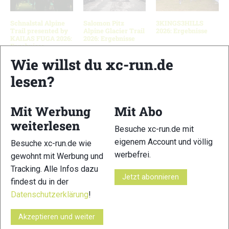
Schnalstal Alpine
Salomon Pitz
3KINGS3HILLS
Trail presented by
Alpine Glacier Trail
2026: Ergebnisse
KAILAS FUGA 2026:
2026: Ergebnisse
Ergebnisse
Wie willst du xc-run.de
lesen?
Schreibe einen Kommentar
Mit Werbung
Mit Abo
xc-run.de ist DAS deutschsprachige Trailrunning-Portal mit
weiterlesen
Besuche xc-run.de mit
aktuellen News aus der Szene, einer Traildatenbank,
eigenem Account und völlig
Besuche xc-run.de wie
Trailrunning
-Community und allem was du sonst noch über
werbefrei.
gewohnt mit Werbung und
deine Lieblingssportart wissen solltest.
Tracking. Alle Infos dazu
Jetzt abonnieren
findest du in der
Ob
Trailrunning
-Anfänger oder Profi-Sportler, wir haben
immer ein offenes Ohr für dich! Du kannst uns jederzeit über
Datenschutzerklärung
!
das
Kontaktformular
erreichen.
Akzeptieren und weiter