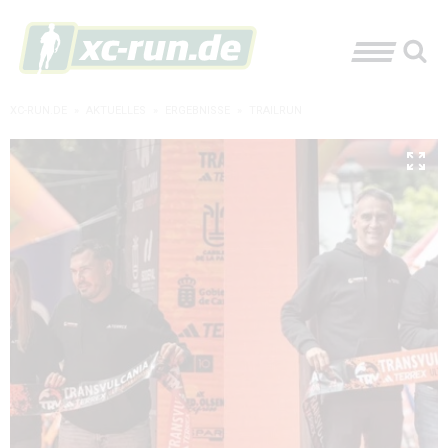
XC-RUN.DE
»
AKTUELLES
»
ERGEBNISSE
»
TRAILRUN