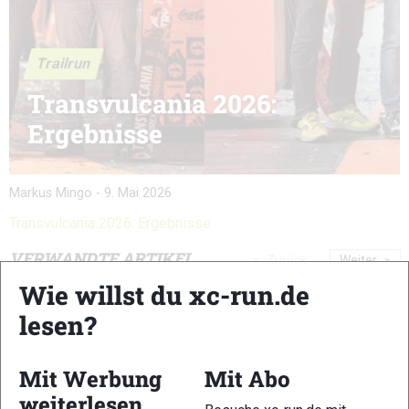
Trailrun
Transvulcania 2026:
Ergebnisse
Markus Mingo
-
9. Mai 2026
Transvulcania 2026: Ergebnisse
VERWANDTE ARTIKEL
Zurück
Weiter
Wie willst du xc-run.de
lesen?
Mit Werbung
Mit Abo
weiterlesen
KAT100 by UTMB
Schnalstal Alpine
Salomon Pitz