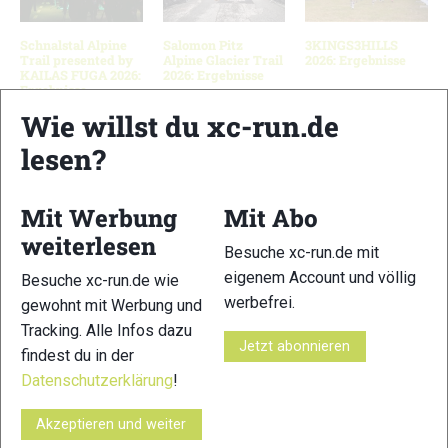
Schnalstal Alpine
Salomon Pitz
3KINGS3HILLS
Trail presented by
Alpine Glacier Trail
2026: Ergebnisse
KAILAS FUGA 2026:
2026: Ergebnisse
Ergebnisse
Wie willst du xc-run.de
lesen?
Schreibe einen Kommentar
Mit Werbung
Mit Abo
xc-run.de ist DAS deutschsprachige Trailrunning-Portal mit
weiterlesen
Besuche xc-run.de mit
aktuellen News aus der Szene, einer Traildatenbank,
eigenem Account und völlig
Besuche xc-run.de wie
Trailrunning
-Community und allem was du sonst noch über
werbefrei.
gewohnt mit Werbung und
deine Lieblingssportart wissen solltest.
Tracking. Alle Infos dazu
Jetzt abonnieren
findest du in der
Ob
Trailrunning
-Anfänger oder Profi-Sportler, wir haben
immer ein offenes Ohr für dich! Du kannst uns jederzeit über
Datenschutzerklärung
!
das
Kontaktformular
erreichen.
Akzeptieren und weiter