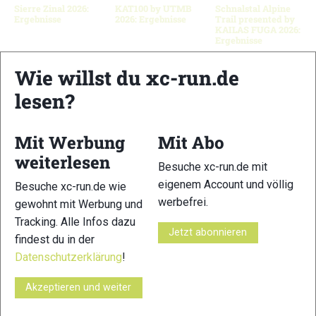
Sierre Zinal 2026:
KAT100 by UTMB
Schnalstal Alpine
Ergebnisse
2026: Ergebnisse
Trail presented by
KAILAS FUGA 2026:
Ergebnisse
Wie willst du xc-run.de
lesen?
Schreibe einen Kommentar
Mit Werbung
Mit Abo
xc-run.de ist DAS deutschsprachige Trailrunning-Portal mit
weiterlesen
aktuellen News aus der Szene, einer Traildatenbank,
Besuche xc-run.de mit
Trailrunning
-Community und allem was du sonst noch über
eigenem Account und völlig
Besuche xc-run.de wie
deine Lieblingssportart wissen solltest.
werbefrei.
gewohnt mit Werbung und
Tracking. Alle Infos dazu
Ob
Trailrunning
-Anfänger oder Profi-Sportler, wir haben
Jetzt abonnieren
findest du in der
immer ein offenes Ohr für dich! Du kannst uns jederzeit über
Datenschutzerklärung
!
das
Kontaktformular
erreichen.
Akzeptieren und weiter
Partner