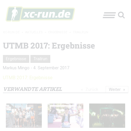
XC-RUN.DE
»
AKTUELLES
»
ERGEBNISSE
»
TRAILRUN
UTMB 2017: Ergebnisse
Ergebnisse
Trailrun
Markus Mingo
-
4. September 2017
UTMB 2017: Ergebnisse
VERWANDTE ARTIKEL
Zurück
Weiter