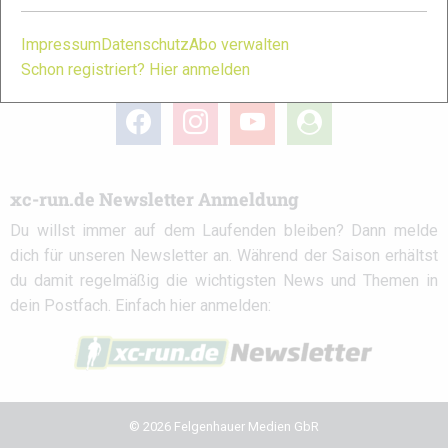
Impressum
Datenschutz
Abo verwalten
Schon registriert? Hier anmelden
xc-run.de in den sozialen Netzwerken
facebook
instagram
youtube
user-
circle
xc-run.de Newsletter Anmeldung
Du willst immer auf dem Laufenden bleiben? Dann melde
dich für unseren Newsletter an. Während der Saison erhältst
du damit regelmäßig die wichtigsten News und Themen in
dein Postfach. Einfach hier anmelden:
© 2026 Felgenhauer Medien GbR