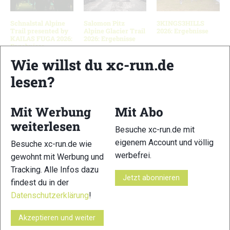
Schnalstal Alpine
Salomon Pitz
3KINGS3HILLS
Trail presented by
Alpine Glacier Trail
2026: Ergebnisse
KAILAS FUGA 2026:
2026: Ergebnisse
Ergebnisse
Wie willst du xc-run.de
lesen?
Schreibe einen Kommentar
Mit Werbung
Mit Abo
xc-run.de ist DAS deutschsprachige Trailrunning-Portal mit
weiterlesen
Besuche xc-run.de mit
aktuellen News aus der Szene, einer Traildatenbank,
eigenem Account und völlig
Besuche xc-run.de wie
Trailrunning
-Community und allem was du sonst noch über
werbefrei.
gewohnt mit Werbung und
deine Lieblingssportart wissen solltest.
Tracking. Alle Infos dazu
Jetzt abonnieren
findest du in der
Ob
Trailrunning
-Anfänger oder Profi-Sportler, wir haben
immer ein offenes Ohr für dich! Du kannst uns jederzeit über
Datenschutzerklärung
!
das
Kontaktformular
erreichen.
Akzeptieren und weiter