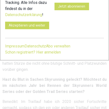
mein Sponsor Skinfit finanziell beteiligt.
Tracking. Alle Infos dazu
Jetzt abonnieren
findest du in der
Wie empfandest du die Strecken? Das Wetter hat euch
Datenschutzerklärung
!
ja einiges abverlangt.
Akzeptieren und weiter
Benedikt: Ich habe noch nie eine technisch anspruchsvollere
Strecke im Wettkampf erlebt! Der Boden war durch den
mehrtägigen Regen völlig aufgeweicht – das hat mich ganz
schön zu schaffen gemacht. Die Steilheit des Geländes war
Impressum
Datenschutz
Abo verwalten
eher normal. Gefährlich war hingegen das zum Teil sehr
Schon registriert? Hier anmelden
scharfe Vulkangestein. Ich und auch viele andere Läufer
hatten Stürze die nicht ohne blutige Schnitt- und Platzwunden
vorüber gingen.
Hast du Blut in Sachen Skyrunning geleckt? Möchtest du
im nächsten Jahr bei Rennen der Skyrunners World
Series oder der Golden Trail Series starten?
Benedikt: Im Traillauf habe ich 2020 sicher Fortschritte
gemacht, sodass ich den ein oder anderen Traillauf sicher mit