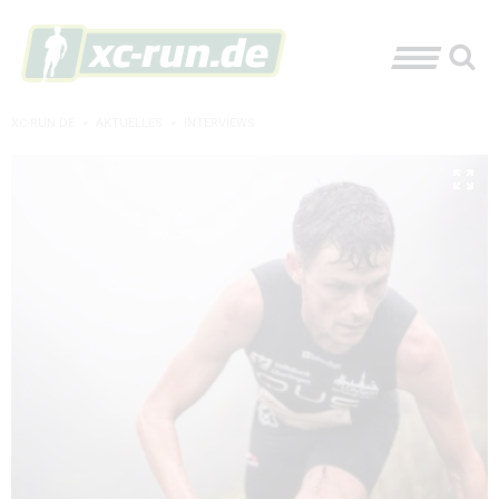
XC-RUN.DE
»
AKTUELLES
»
INTERVIEWS