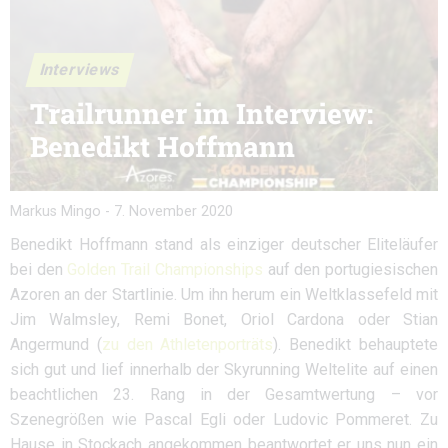
Interviews
Trailrunner im Interview:
Benedikt Hoffmann
Markus Mingo
-
7. November 2020
Benedikt Hoffmann stand als einziger deutscher Eliteläufer
bei den
Golden Trail Championships
auf den portugiesischen
Azoren an der Startlinie. Um ihn herum ein Weltklassefeld mit
Jim Walmsley, Remi Bonet, Oriol Cardona oder Stian
Angermund (
zu den Athletenporträts
). Benedikt behauptete
sich gut und lief innerhalb der Skyrunning Weltelite auf einen
beachtlichen 23. Rang in der Gesamtwertung – vor
Szenegrößen wie Pascal Egli oder Ludovic Pommeret. Zu
Hause in Stockach angekommen beantwortet er uns nun ein