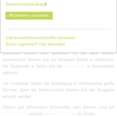
Datenschutzerklärung
!
In Werfenweng bei der Ikarus 8er Kabinenbahn findet am
Freitag 26.1.2023 ein Verticalrennen im SKIMO Alpencup
Akzeptieren und weiter
statt. Am Samstag 27.1.2023 wird die klassische Erztrophy
als Individualrennen abgehalten, auch wieder als Teil des
SKIMO Alpencup und auch als Österreichische
Impressum
Datenschutz
Abo verwalten
Staatsmeisterschaft. Sowohl Vertical- als auch
Schon registriert? Hier anmelden
Individualrennen werden auch in der neuen internationalen
„European Skimo Tour“ gewertet, zu der auch andere
renommierte Rennen wie die Mountain Attack in Österreich,
die Sellaronda in Italien und der
Jennerstier
in Deutschland
gehören.
Für Zuschauer bietet die Austragung in Werfenweng große
Vorteile, denn die Rennstrecken können mit der Bergbahn
erreicht werden.
Details und informative Vorberichte zum Rennen sind auf
www.skimo.at
und auf
www.ertrophy.com
zu finden.