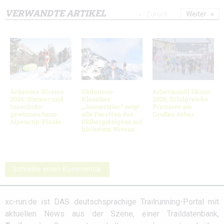
VERWANDTE ARTIKEL
Zurück
Weiter
Achensee Xtreme
Skitouren-
Arbermandl Skimo
2026: Hiemer und
Klassiker
2026: Erfolgreiche
Innerhofer
„Jennerstier“ zeigt
Premiere am
gewinnen beim
alle Facetten des
Großen Arber
Alpencup-Finale
Skibergsteigens auf
höchstem Niveau
Schreibe einen Kommentar
xc-run.de ist DAS deutschsprachige Trailrunning-Portal mit
aktuellen News aus der Szene, einer Traildatenbank,