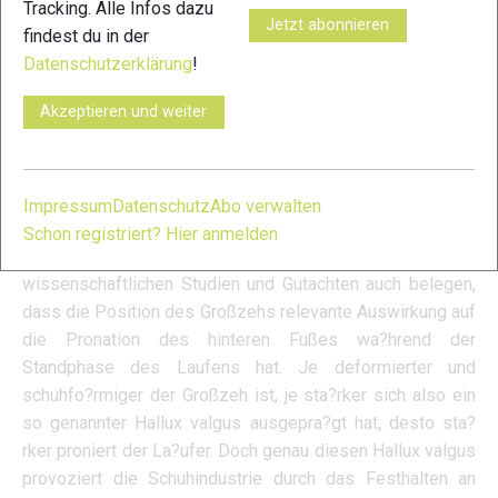
Tracking. Alle Infos dazu
gehen sollte, indem sie ihren Fuß nach außen drehen und
Jetzt abonnieren
findest du in der
deutlich u?berpronieren. Auch der neueste Trend der
Datenschutzerklärung
!
Laufschuhhersteller, Carbonplatten in der Mittelsohle zu
verbauen, um die Performance zu verbessern, ist nahezu
Akzeptieren und weiter
paradox. Denn der Fuß ist damit mehr oder weniger in eine
Richtung eingegipst, was dazu fu?hrt, dass
Wadenmuskulatur und Achillessehne keine Aufgabe mehr
Impressum
Datenschutz
Abo verwalten
haben und immer schwa?cher werden.
Schon registriert? Hier anmelden
Renommierte Biomechaniker konnten in mehreren
wissenschaftlichen Studien und Gutachten auch belegen,
dass die Position des Großzehs relevante Auswirkung auf
die Pronation des hinteren Fußes wa?hrend der
Standphase des Laufens hat. Je deformierter und
schuhfo?rmiger der Großzeh ist, je sta?rker sich also ein
so genannter Hallux valgus ausgepra?gt hat, desto sta?
rker proniert der La?ufer. Doch genau diesen Hallux valgus
provoziert die Schuhindustrie durch das Festhalten an