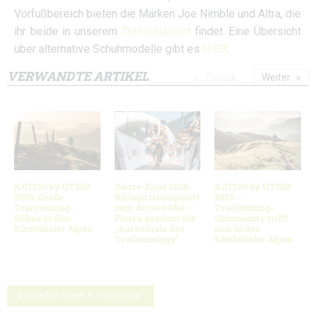
Vorfußbereich bieten die Marken Joe Nimble und Altra, die
ihr beide in unserem
Trailschuhtest
findet. Eine Übersicht
über alternative Schuhmodelle gibt es
HIER
.
VERWANDTE ARTIKEL
Zurück
Weiter
KAT100 by UTMB
Sierre-Zinal 2026:
KAT100 by UTMB
2026: Große
Kiriago triumphiert
2026 –
Trailrunning-
zum dritten Mal –
Trailrunning-
Bühne in den
Florea gewinnt die
Community trifft
Kitzbüheler Alpen
„Kathedrale des
sich in den
Trailrunnings“
Kitzbüheler Alpen
Schreibe einen Kommentar