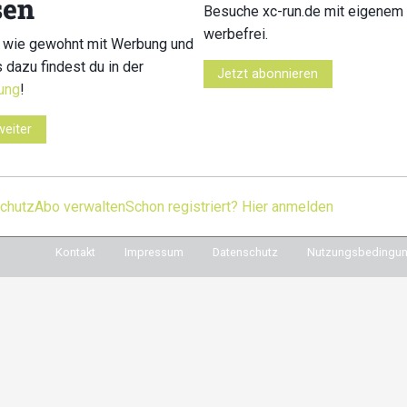
sen
Besuche xc-run.de mit eigenem 
Du willst immer auf d
werbefrei.
Dann melde dich für u
 wie gewohnt mit Werbung und
Während der Saison
s dazu findest du in der
e in den sozialen Netzwerken
Jetzt abonnieren
regelmäßig die wichti
ung
!
cebook
instagram
youtube
user-
in dein Postfach. Einfa
circle
weiter
chutz
Abo verwalten
Schon registriert? Hier anmelden
Kontakt
Impressum
Datenschutz
Nutzungsbedingu