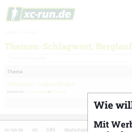
XC-RUN.DE
»
FOREN
Themen-Schlagwort: Berglauf
Thema
Traningsplan – Frage zu Berglauf
Erstellt von:
Christian Rost
in:
Training
Wie wil
Mit Wer
Partner
xc-run.de ist DAS deutschsprachige