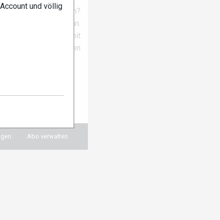
Account und völlig
em Laufenden bleiben?
nseren Newsletter an.
 erhältst du damit
gsten News und Themen
ch hier anmelden:
ngen
Abo verwalten