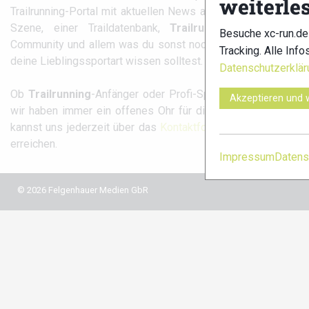
weiterle
Trailrunning-Portal mit aktuellen News aus der
Szene, einer Traildatenbank,
Trailrunning
-
Besuche xc-run.de
Community und allem was du sonst noch über
Tracking. Alle Info
xc-run.d
deine Lieblingssportart wissen solltest.
Datenschutzerklär
fa
Ob
Trailrunning
-Anfänger oder Profi-Sportler,
Akzeptieren und 
wir haben immer ein offenes Ohr für dich! Du
kannst uns jederzeit über das
Kontaktformular
erreichen.
Impressum
Datens
© 2026 Felgenhauer Medien GbR