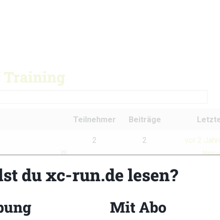
 Training
Teilnehmer
Beiträge
Letzte
2
2
vor 2 Jah
Marku
lst du xc-run.de lesen?
bung
Mit Abo
xc-run.de Newslet