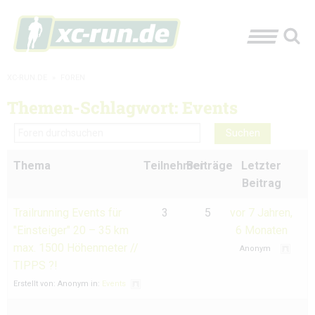
XC-RUN.DE
»
FOREN
Themen-Schlagwort: Events
Thema
Teilnehmer
Beiträge
Letzter
Beitrag
Trailrunning Events für
3
5
vor 7 Jahren,
"Einsteiger" 20 – 35 km
6 Monaten
max. 1500 Höhenmeter //
Anonym
TIPPS ?!
Erstellt von:
Anonym
in:
Events