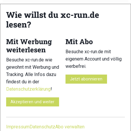
Wie willst du xc-run.de
lesen?
xc-run.de ist DAS deutschsprachige Trailrunning-Portal mit
aktuellen News aus der Szene, einer Traildatenbank,
Trailrunning
-Community und allem was du sonst noch über
Mit Werbung
Mit Abo
deine Lieblingssportart wissen solltest.
weiterlesen
Besuche xc-run.de mit
eigenem Account und völlig
Ob
Trailrunning
-Anfänger oder Profi-Sportler, wir haben
Besuche xc-run.de wie
werbefrei.
immer ein offenes Ohr für dich! Du kannst uns jederzeit über
gewohnt mit Werbung und
das
Kontaktformular
erreichen.
Tracking. Alle Infos dazu
Jetzt abonnieren
findest du in der
Datenschutzerklärung
!
Partner
Akzeptieren und weiter
xc-run.de in den sozialen Netzwerken
Impressum
Datenschutz
Abo verwalten
facebook
instagram
youtube
user-