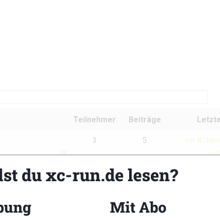
Teilnehmer
Beiträge
Letzte
3
5
vor 8 Jah
Jan 
lst du xc-run.de lesen?
bung
Mit Abo
xc-run.de Newslet