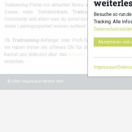
weiterle
Trailrunning-Portal mit aktuellen News aus der
Szene, einer Traildatenbank,
Trailrunning
-
Besuche xc-run.de
Community und allem was du sonst noch über
Tracking. Alle Info
xc-run.d
deine Lieblingssportart wissen solltest.
Datenschutzerklär
fa
Ob
Trailrunning
-Anfänger oder Profi-Sportler,
Akzeptieren und 
wir haben immer ein offenes Ohr für dich! Du
kannst uns jederzeit über das
Kontaktformular
erreichen.
Impressum
Datens
© 2026 Felgenhauer Medien GbR