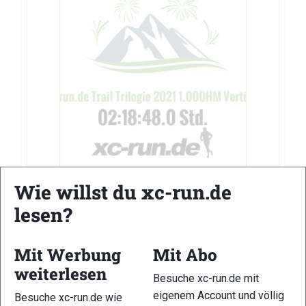
vor 5 Jahre
Wie willst du xc-run.de
lesen?
Teilen
Mit Werbung
Mit Abo
weiterlesen
Besuche xc-run.de mit
eigenem Account und völlig
Besuche xc-run.de wie
Christoph Kumschier
hat an einer