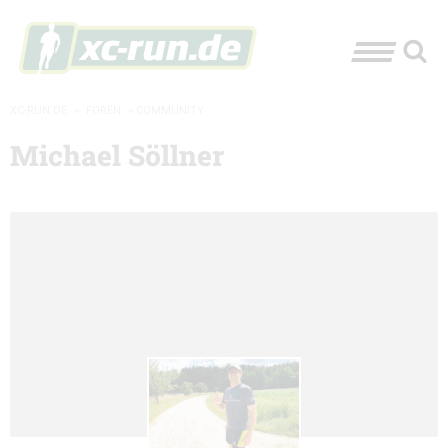
XC-RUN.DE
»
FOREN
»
COMMUNITY
Michael Söllner