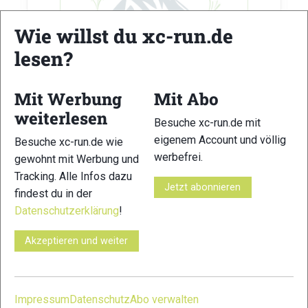
Wie willst du xc-run.de
lesen?
Mit Werbung
Mit Abo
weiterlesen
Besuche xc-run.de mit
eigenem Account und völlig
Besuche xc-run.de wie
vor 5 Jahre
werbefrei.
gewohnt mit Werbung und
Tracking. Alle Infos dazu
Teilen
Jetzt abonnieren
findest du in der
Datenschutzerklärung
!
Akzeptieren und weiter
Michael Söllner
hat seine Leistung
in
einer Challenge
aktualisiert.
Impressum
Datenschutz
Abo verwalten