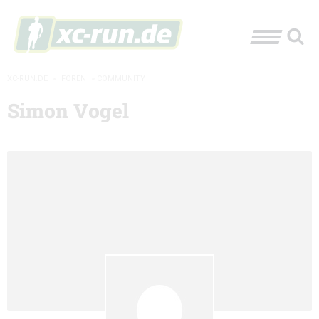
XC-RUN.DE
»
FOREN
»
COMMUNITY
Simon Vogel