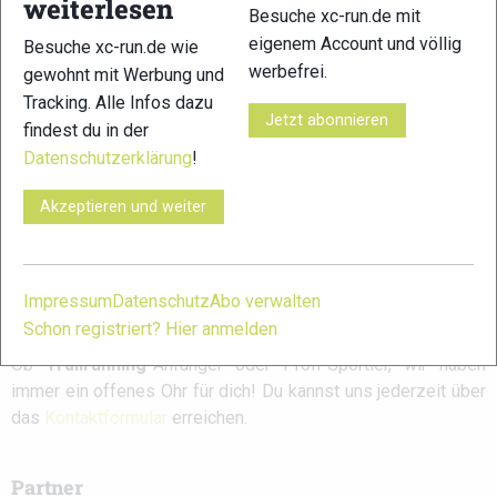
weiterlesen
RSS-
Besuche xc-run.de mit
Feed
eigenem Account und völlig
Besuche xc-run.de wie
werbefrei.
gewohnt mit Werbung und
Zeige:
Tracking. Alle Infos dazu
Es wurde leider keine Aktivität gefunden. Bitte
Jetzt abonnieren
findest du in der
versuche es mit einem anderen Filter.
Datenschutzerklärung
!
Akzeptieren und weiter
xc-run.de ist DAS deutschsprachige Trailrunning-Portal mit
aktuellen News aus der Szene, einer Traildatenbank,
Trailrunning
-Community und allem was du sonst noch über
Impressum
Datenschutz
Abo verwalten
deine Lieblingssportart wissen solltest.
Schon registriert? Hier anmelden
Ob
Trailrunning
-Anfänger oder Profi-Sportler, wir haben
immer ein offenes Ohr für dich! Du kannst uns jederzeit über
das
Kontaktformular
erreichen.
Partner