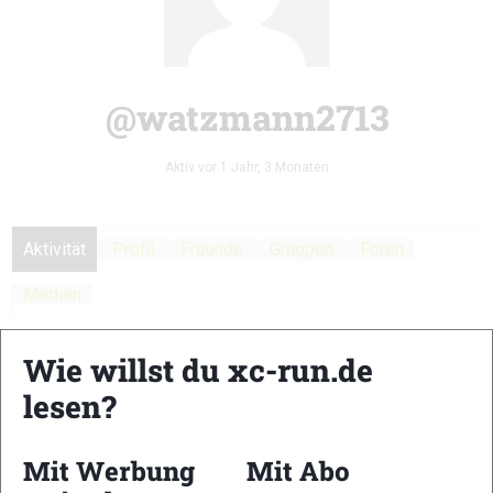
@watzmann2713
Aktiv vor 1 Jahr, 3 Monaten
Aktivität
Profil
Freunde
Gruppen
Foren
Medien
Persönlich
Erwähnungen
Favoriten
Freunde
Wie willst du xc-run.de
Gruppen
lesen?
Aktivitäten der Mitglieder
Mit Werbung
Mit Abo