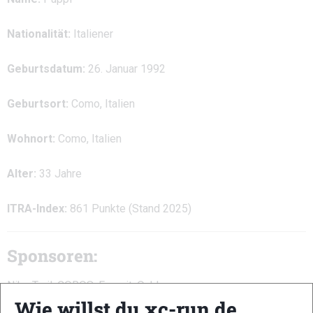
Nationalität:
Italiener
Geburtsdatum:
26. Januar 1992
Geburtsort:
Como, Italien
Wohnort:
Como, Italien
Alter:
33 Jahre
ITRA-Index:
861 Punkte (Stand 2025)
Sponsoren:
Nike Trail, COROS, Enervit, Oakley
Wie willst du xc-run.de