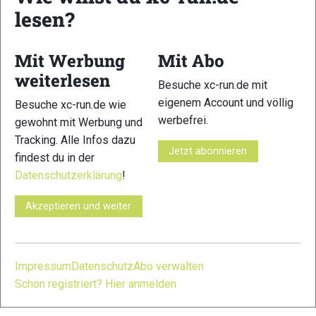
lesen?
Ausgewählte Erfolge:
Platz World Long Distance Mountain Running
Mit Werbung
Mit Abo
Championship 2017 (Premana, Italien)
weiterlesen
Besuche xc-run.de mit
Platz Golden Trail World Series 2021 – Overall
eigenem Account und völlig
Besuche xc-run.de wie
Mehrfacher Sieger bei WMRA World Cup Rennen
werbefrei.
gewohnt mit Werbung und
Tracking. Alle Infos dazu
Platz Sierre-Zinal 2021
Jetzt abonnieren
findest du in der
Datenschutzerklärung
!
Platz Vertical World Championship 2021 (Chiavenna-
Lagunc)
Akzeptieren und weiter
Italienischer Meister im Berglauf und Trailrunning
Top-10 Platzierungen bei internationalen Klassikern wie
Impressum
Datenschutz
Abo verwalten
Zegama-Aizkorri, Mont-Blanc Marathon und Pikes Peak
Schon registriert? Hier anmelden
Marathon