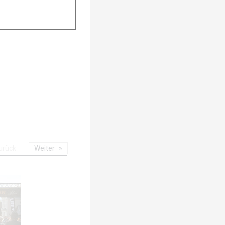
urück
Weiter