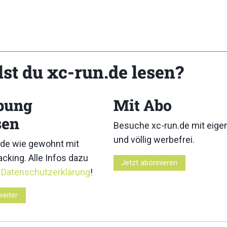
lst du xc-run.de lesen?
bung
Mit Abo
panien
sen
Besuche xc-run.de mit eig
und völlig werbefrei.
de wie gewohnt mit
cking. Alle Infos dazu
Jetzt abonnieren
r
Datenschutzerklärung
!
weiter