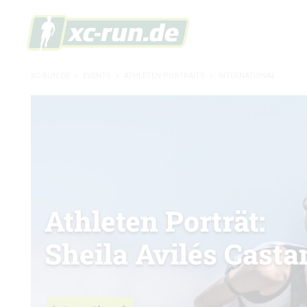
XC-RUN.DE
»
EVENTS
»
ATHLETEN-PORTRAITS
»
INTERNATIONAL
Athleten Porträt:
Sheila Avilés Casta