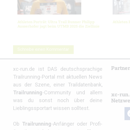
Athleten Porträt: Ultra Trail Runner Philipp
Athleten 
Ausserhofer jagt beim UTMB 2025 die Ziellinie
Schreibe einen Kommentar
Partne
xc-run.de ist DAS deutschsprachige
Trailrunning-Portal mit aktuellen News
aus der Szene, einer Traildatenbank,
Trailrunning
-Community und allem
xc-run.
Netzwe
was du sonst noch über deine
Lieblingssportart wissen solltest.
fa
Ob
Trailrunning
-Anfänger oder Profi-