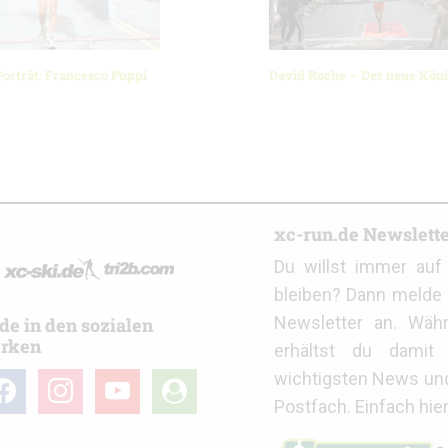
Porträt: Francesco Puppi
David Roche – Der neue Köni
r
xc-run.de Newslett
Du willst immer au
bleiben? Dann melde 
Newsletter an. Wäh
de in den sozialen
rken
erhältst du damit 
wichtigsten News un
cebook
instagram
youtube
user-
Postfach. Einfach hie
circle