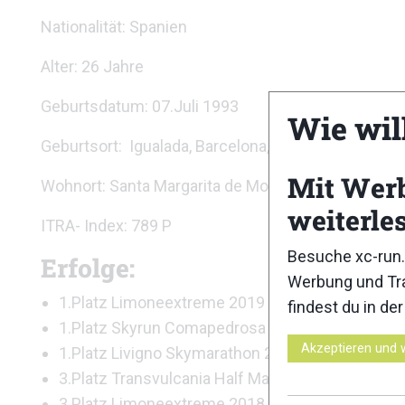
Nationalität: Spanien
Alter: 26 Jahre
Geburtsdatum: 07.Juli 1993
Wie wil
Geburtsort: Igualada, Barcelona, Spanien
Mit Wer
Wohnort: Santa Margarita de Montbui, Barcelona, S
weiterle
ITRA- Index: 789 P
Besuche xc-run.
Erfolge:
Werbung und Tra
1.Platz Limoneextreme 2019
findest du in de
1.Platz Skyrun Comapedrosa 2019
Akzeptieren und 
1.Platz Livigno Skymarathon 2019
3.Platz Transvulcania Half Marathon 2019
3.Platz Limoneextreme 2018