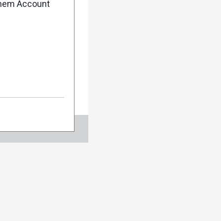
rend der Saison
enem Account
regelmäßig die
d Themen in dein
r anmelden:
en
Abo verwalten