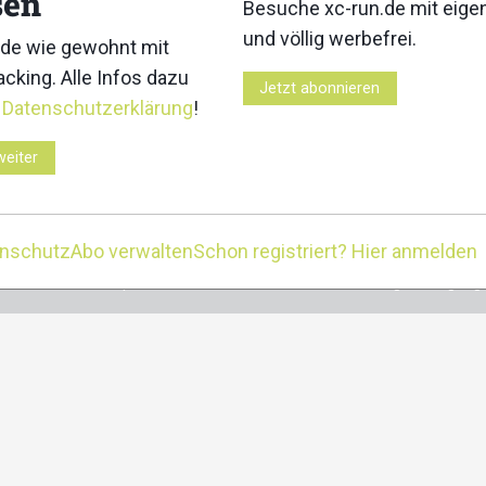
sen
Newsletter an. Wäh
de in den sozialen
Besuche xc-run.de mit eig
rken
erhältst du damit 
und völlig werbefrei.
de wie gewohnt mit
wichtigsten News un
cebook
instagram
youtube
user-
cking. Alle Infos dazu
Jetzt abonnieren
Postfach. Einfach hie
circle
r
Datenschutzerklärung
!
weiter
enschutz
Abo verwalten
Schon registriert? Hier anmelden
Kontakt
Impressum
Datenschutz
Nutzungsbedingung