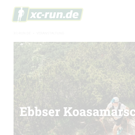
XC-RUN.DE
»
VERANSTALTUNG
Ebbser Koasamars