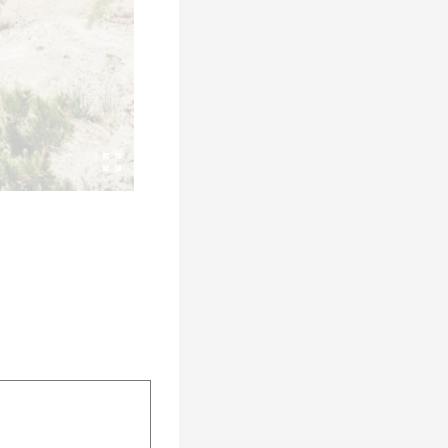
fice 365
Outlook Live