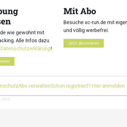
bung
Mit Abo
sen
Besuche xc-run.de mit eig
ent Koasamarsch im Kufsteinerland in Tirol gilt als eine der ä
und völlig werbefrei.
de wie gewohnt mit
 vor Augen, auf der Suche nach dem ultimativen Adrenalinkick
der kaiserlichen Landschaft oder einfach nur, um dabei gewe
cking. Alle Infos dazu
Jetzt abonnieren
sten. Zur Auswahl stehen drei Trailrunning-Bewerbe und vie
r
Datenschutzerklärung
!
weiter
enschutz
Abo verwalten
Schon registriert? Hier anmelden
.html