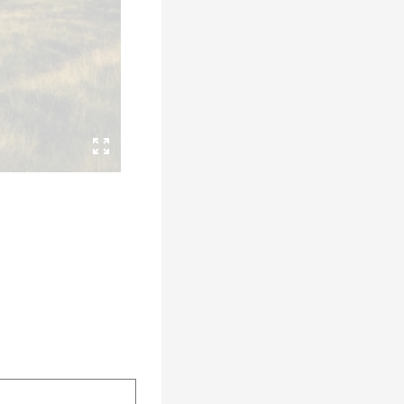
fice 365
Outlook Live