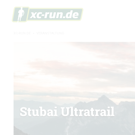
XC-RUN.DE
»
VERANSTALTUNG
Stubai Ultratrail