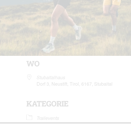
WO
Stubaitalhaus
Dorf 3, Neustift, Tirol, 6167, Stubaital
KATEGORIE
der
iCalendar
Of
Trailevents