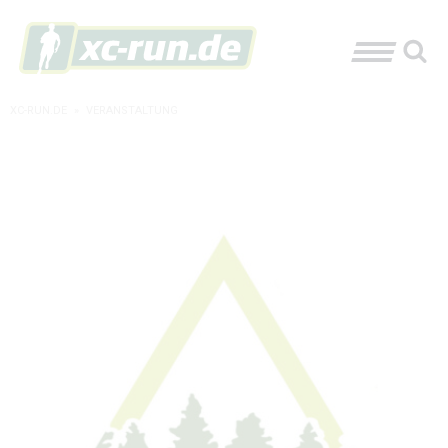
XC-RUN.DE
»
VERANSTALTUNG