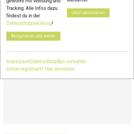
gewohnt mit Werbung und
25 km Hunsrück Trail
Tracking. Alle Infos dazu
Jetzt abonnieren
findest du in der
Weitere Infos und Anmeldung unter:
Datenschutzerklärung
!
https://www.xn--hunsrck-trail-0ob.de/
Akzeptieren und weiter
Impressum
Datenschutz
Abo verwalten
Schon registriert? Hier anmelden