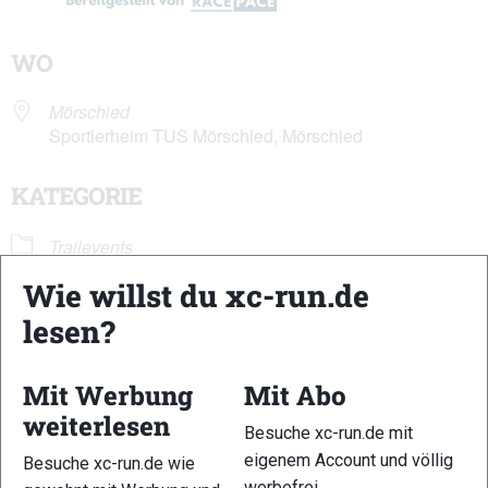
WO
Mörschied
Sportlerheim TUS Mörschied, Mörschied
KATEGORIE
Trailevents
Wie willst du xc-run.de
lesen?
Klein aber fein ist die Veranstaltung „Hunsrück-Trail“ die vom
TuS Mörschied veranstaltet wird. Im nächsten Jahr feiert
dieser Event sein 10.jähriges Jubiläum und bietet dabei drei
Mit Werbung
Mit Abo
unterschiedliche Distanzen an.
weiterlesen
Besuche xc-run.de mit
Distanzen:
7km Hunsrück Trail
eigenem Account und völlig
Besuche xc-run.de wie
13 km Hunsrück Trail
werbefrei.