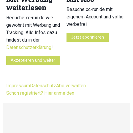
Freitag:
weiterlesen
Besuche xc-run.de mit
Seekarspitz Vertical: 4,6 km – 467 HM
eigenem Account und völlig
Besuche xc-run.de wie
Samstag:
werbefrei.
gewohnt mit Werbung und
Easy Trail: 8km – 393 HM
Tracking. Alle Infos dazu
Short Trail 1 Summit: 8.7km – 768 HM
Jetzt abonnieren
findest du in der
1/2 Marathon Trail 1 Summit: 26km – 1.610 HM
Marathon Trail 2 Summits: 53km – 2.996 HM
Datenschutzerklärung
!
Trail Ultra 8 Summits: 76km – 5.034 HM
Akzeptieren und weiter
Weitere Infos und Anmeldung unter:
https://www.trailrun-summit.com/
Impressum
Datenschutz
Abo verwalten
Schon registriert? Hier anmelden