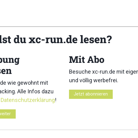
spektakuläre Bergpanoramen, herausfordernde Höhenmeter und 
lst du xc-run.de lesen?
n bis hin zu Einsteiger- und Charity-Läufen ist für jede Läufer
Galtür und Ischgl
, das Ziel liegt stets im Herzen von
Ischgl
.
bung
Mit Abo
sen
Besuche xc-run.de mit eig
und völlig werbefrei.
de wie gewohnt mit
cking. Alle Infos dazu
Jetzt abonnieren
r
Datenschutzerklärung
!
weiter