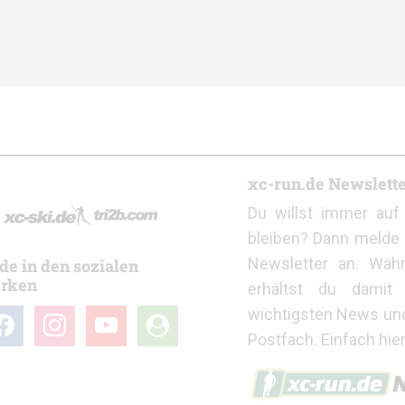
r
xc-run.de Newslett
Du willst immer au
bleiben? Dann melde 
Newsletter an. Wäh
de in den sozialen
rken
erhältst du damit 
wichtigsten News un
cebook
instagram
youtube
user-
Postfach. Einfach hie
circle