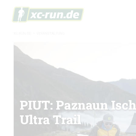
XC-RUN.DE
»
VERANSTALTUNG
PIUT: Paznaun Isch
Ultra Trail