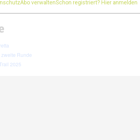
enschutz
Abo verwalten
Schon registriert? Hier anmelden
ut
e
retta
ie zweite Runde
Trail 2025