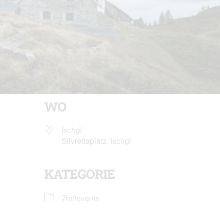
WO
Ischgl
Silvrettaplatz, Ischgl
KATEGORIE
der
iCalendar
Of
Trailevents