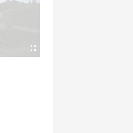
fice 365
Outlook Live