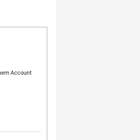
pure Trailrunning-
in und jeden Läufer
enem Account