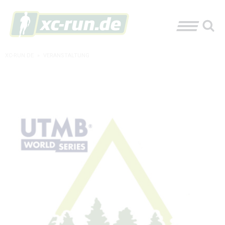
XC-RUN.DE
»
VERANSTALTUNG