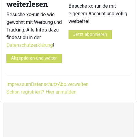
weiterlesen
und verspricht wilde Landschaften, zerklüftete Berge und
Besuche xc-run.de mit
wunderschöne Täler.
eigenem Account und völlig
Besuche xc-run.de wie
werbefrei.
gewohnt mit Werbung und
Distanzen:
Ultra Trail di Corsica: 107,9 km – 7.020 HM
Tracking. Alle Infos dazu
Restonica Trail: 67,2 km – 3.900 HM
Jetzt abonnieren
findest du in der
Le Tavignanu Trail: 32,9 km – 2.270 HM
Datenschutzerklärung
!
Giru di Tumbone: 17,3 km – 680 HM
Akzeptieren und weiter
Weitere Infos und Anmeldung unter:
https://www.restonicatrail.fr/
Impressum
Datenschutz
Abo verwalten
Schon registriert? Hier anmelden