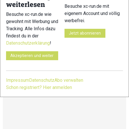
weiterlesen
Besuche xc-run.de mit
Distanzen:
eigenem Account und völlig
Besuche xc-run.de wie
Ultra Trail: 74,5km – 2.120 HM
werbefrei.
Half Trail: 35,5km – 980 HM
gewohnt mit Werbung und
Quarter Trail: 20km – 530 HM
Tracking. Alle Infos dazu
Fun Trail: 10,5km – 300 HM
Jetzt abonnieren
findest du in der
UpHill Prolog (Freitag): 3,5km – 250 HM
Datenschutzerklärung
!
Weitere Infos und Anmeldung unter:
Akzeptieren und weiter
https://www.sachsentrail.de/
Impressum
Datenschutz
Abo verwalten
Schon registriert? Hier anmelden