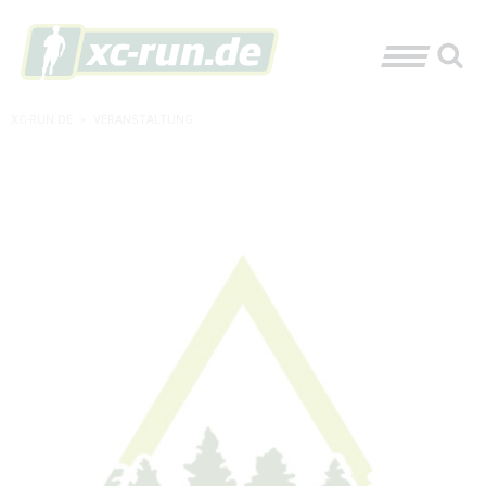
XC-RUN.DE
»
VERANSTALTUNG