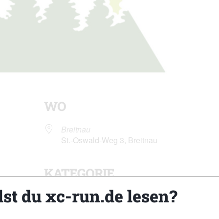
WO
Breitnau
St.-Oswald-Weg 3, Breitnau
KATEGORIE
der
iCalendar
Of
lst du xc-run.de lesen?
Trailevents