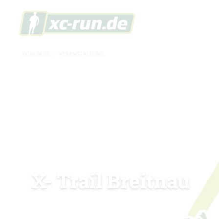
XC-RUN.DE
»
VERANSTALTUNG
X- Trail Breitnau