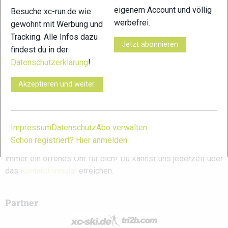
Ergebnisse
Alpine Glacier Trail
2026: Ergebnisse
eigenem Account und völlig
Besuche xc-run.de wie
2026: Ergebnisse
werbefrei.
gewohnt mit Werbung und
Tracking. Alle Infos dazu
Jetzt abonnieren
findest du in der
Schreibe einen Kommentar
Datenschutzerklärung
!
Akzeptieren und weiter
xc-run.de ist DAS deutschsprachige Trailrunning-Portal mit
aktuellen News aus der Szene, einer Traildatenbank,
Trailrunning
-Community und allem was du sonst noch über
deine Lieblingssportart wissen solltest.
Impressum
Datenschutz
Abo verwalten
Schon registriert? Hier anmelden
Ob
Trailrunning
-Anfänger oder Profi-Sportler, wir haben
immer ein offenes Ohr für dich! Du kannst uns jederzeit über
das
Kontaktformular
erreichen.
Partner