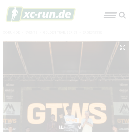
XC-RUN.DE
»
EVENTS
»
GOLDEN TRAIL SERIES
»
ERGEBNISSE