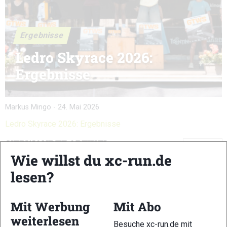
Ergebnisse
Ledro Skyrace 2026:
Ergebnisse
Markus Mingo
-
24. Mai 2026
Ledro Skyrace 2026: Ergebnisse
VERWANDTE ARTIKEL
Zurück
Weiter
Wie willst du xc-run.de
lesen?
Mit Werbung
Mit Abo
weiterlesen
Sierre Zinal 2026:
Salomon Pitz
Zegama-Aizkorri
Besuche xc-run.de mit