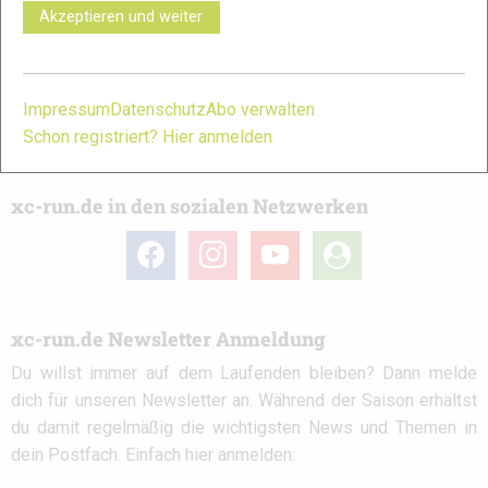
immer ein offenes Ohr für dich! Du kannst uns jederzeit über
Akzeptieren und weiter
das
Kontaktformular
erreichen.
Partner
Impressum
Datenschutz
Abo verwalten
Schon registriert? Hier anmelden
xc-run.de in den sozialen Netzwerken
facebook
instagram
youtube
user-
circle
xc-run.de Newsletter Anmeldung
Du willst immer auf dem Laufenden bleiben? Dann melde
dich für unseren Newsletter an. Während der Saison erhältst
du damit regelmäßig die wichtigsten News und Themen in
dein Postfach. Einfach hier anmelden: