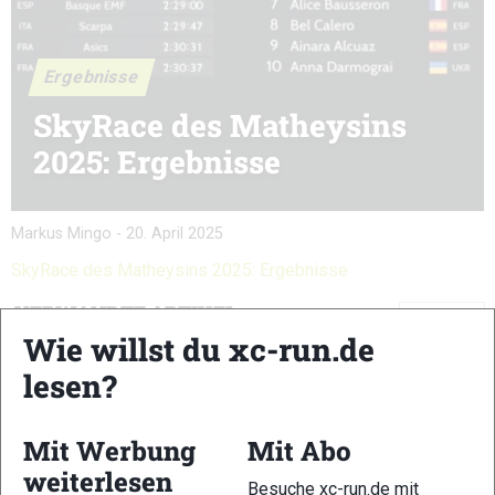
Ergebnisse
SkyRace des Matheysins
2025: Ergebnisse
Markus Mingo
-
20. April 2025
SkyRace des Matheysins 2025: Ergebnisse
VERWANDTE ARTIKEL
Zurück
Weiter
Wie willst du xc-run.de
lesen?
Mit Werbung
Mit Abo
weiterlesen
Monte Zerbion
Andes Mountain
Calamorro Skyrace
Besuche xc-run.de mit