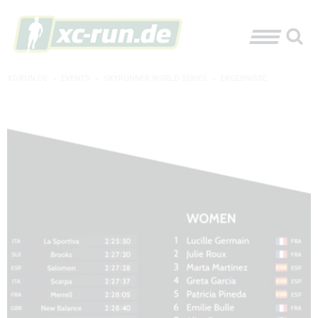
XC-RUN.DE
»
EVENTS
»
SKYRUNNER WORLD SERIES
»
ERGEBNISSE