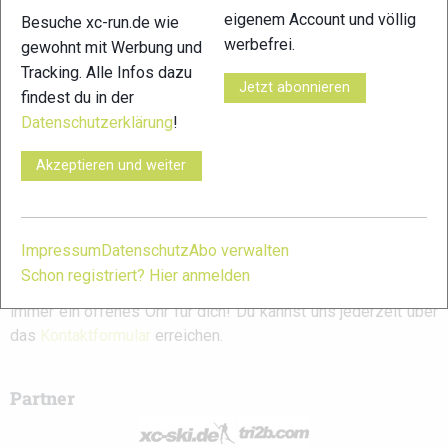
Skyrace 2025:
Skyrace 2025:
2025: Ergebnisse
eigenem Account und völlig
Besuche xc-run.de wie
Ergebnisse
Ergebnisse
werbefrei.
gewohnt mit Werbung und
Tracking. Alle Infos dazu
Jetzt abonnieren
findest du in der
Schreibe einen Kommentar
Datenschutzerklärung
!
Akzeptieren und weiter
xc-run.de ist DAS deutschsprachige Trailrunning-Portal mit
aktuellen News aus der Szene, einer Traildatenbank,
Trailrunning
-Community und allem was du sonst noch über
deine Lieblingssportart wissen solltest.
Impressum
Datenschutz
Abo verwalten
Schon registriert? Hier anmelden
Ob
Trailrunning
-Anfänger oder Profi-Sportler, wir haben
immer ein offenes Ohr für dich! Du kannst uns jederzeit über
das
Kontaktformular
erreichen.
Partner