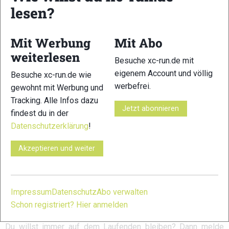
Trailrunning
-Community und allem was du sonst noch über
lesen?
deine Lieblingssportart wissen solltest.
Mit Werbung
Mit Abo
Ob
Trailrunning
-Anfänger oder Profi-Sportler, wir haben
weiterlesen
immer ein offenes Ohr für dich! Du kannst uns jederzeit über
Besuche xc-run.de mit
das
Kontaktformular
erreichen.
eigenem Account und völlig
Besuche xc-run.de wie
werbefrei.
gewohnt mit Werbung und
Partner
Tracking. Alle Infos dazu
Jetzt abonnieren
findest du in der
Datenschutzerklärung
!
xc-run.de in den sozialen Netzwerken
Akzeptieren und weiter
facebook
instagram
youtube
user-
circle
Impressum
Datenschutz
Abo verwalten
Schon registriert? Hier anmelden
xc-run.de Newsletter Anmeldung
Du willst immer auf dem Laufenden bleiben? Dann melde