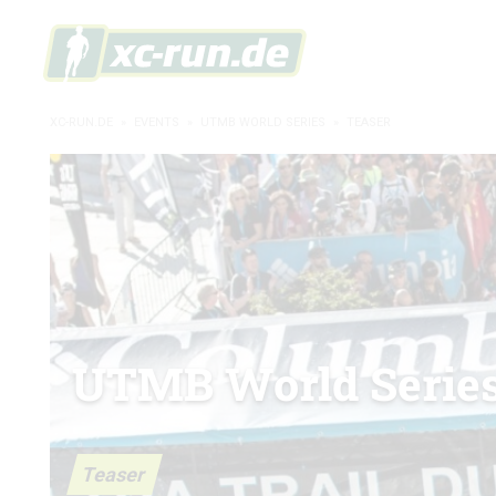
XC-RUN.DE
»
EVENTS
»
UTMB WORLD SERIES
»
TEASER
UTMB World Serie
Teaser