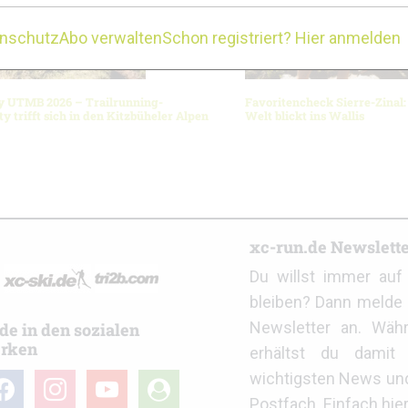
enschutz
Abo verwalten
Schon registriert? Hier anmelden
y UTMB 2026 – Trailrunning-
Favoritencheck Sierre-Zinal:
 trifft sich in den Kitzbüheler Alpen
Welt blickt ins Wallis
r
xc-run.de Newslett
Du willst immer au
bleiben? Dann melde 
Newsletter an. Wäh
de in den sozialen
rken
erhältst du damit 
wichtigsten News un
cebook
instagram
youtube
user-
Postfach. Einfach hie
circle