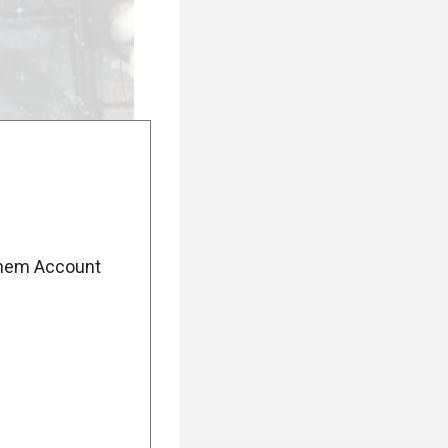
lbereich.
enem Account
urück
Weiter