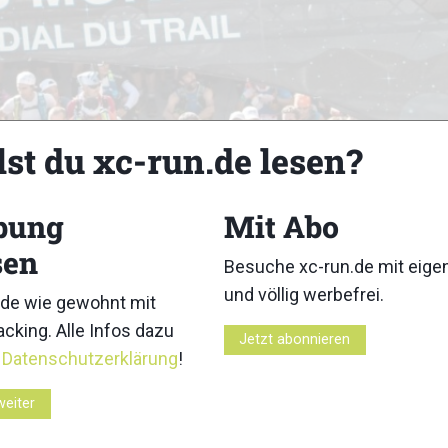
lst du xc-run.de lesen?
bung
Mit Abo
Serie von Langdistanzrennen (über 100 Kilometer) im Trai
sen
Besuche xc-run.de mit eig
und völlig werbefrei.
de wie gewohnt mit
cking. Alle Infos dazu
Z
Jetzt abonnieren
r
Datenschutzerklärung
!
weiter