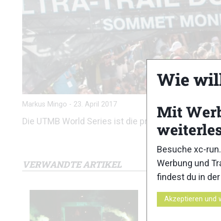
Wie wil
Markus Mingo
-
23. April 2017
Mit Wer
Die UTMB World Series ist die prestigeträchtigste 
weiterle
Besuche xc-run.
Werbung und Tra
VERWANDTE ARTIKEL
findest du in de
Akzeptieren und 