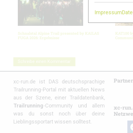
Impressum
Dat
Schnalstal Alpine Trail presented by KAILAS
KAT100 b
FUGA 2026: Ergebnisse
Community
Schreibe einen Kommentar
Partne
xc-run.de ist DAS deutschsprachige
Trailrunning-Portal mit aktuellen News
aus der Szene, einer Traildatenbank,
Trailrunning
-Community und allem
xc-run.
Netzwe
was du sonst noch über deine
Lieblingssportart wissen solltest.
fa