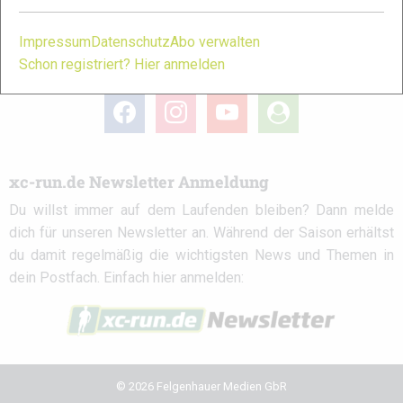
Impressum
Datenschutz
Abo verwalten
Schon registriert? Hier anmelden
xc-run.de in den sozialen Netzwerken
facebook
instagram
youtube
user-
circle
xc-run.de Newsletter Anmeldung
Du willst immer auf dem Laufenden bleiben? Dann melde
dich für unseren Newsletter an. Während der Saison erhältst
du damit regelmäßig die wichtigsten News und Themen in
dein Postfach. Einfach hier anmelden:
© 2026 Felgenhauer Medien GbR