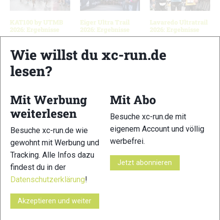
KAT100 by UTMB
Eiger Ultra Trail
Lavaredo Ultratrail
2026: Ergebnisse
2026: Ergebnisse
2026: Ergebnisse
Wie willst du xc-run.de
lesen?
Schreibe einen Kommentar
Mit Werbung
Mit Abo
xc-run.de ist DAS deutschsprachige Trailrunning-Portal mit
weiterlesen
aktuellen News aus der Szene, einer Traildatenbank,
Besuche xc-run.de mit
Trailrunning
-Community und allem was du sonst noch über
eigenem Account und völlig
Besuche xc-run.de wie
deine Lieblingssportart wissen solltest.
werbefrei.
gewohnt mit Werbung und
Tracking. Alle Infos dazu
Ob
Trailrunning
-Anfänger oder Profi-Sportler, wir haben
Jetzt abonnieren
findest du in der
immer ein offenes Ohr für dich! Du kannst uns jederzeit über
Datenschutzerklärung
!
das
Kontaktformular
erreichen.
Akzeptieren und weiter
Partner