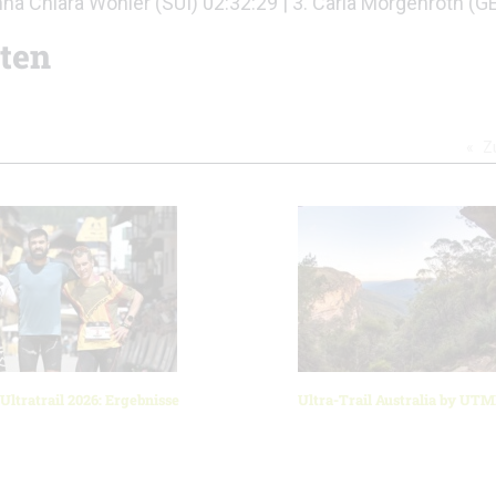
nna Chiara Wohler (SUI) 02:32:29 | 3. Carla Morgenroth (G
sten
Z
Ultratrail 2026: Ergebnisse
Ultra-Trail Australia by UT