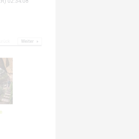
ER) 02:34:08
urück
Weiter
MB