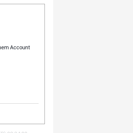
6
) 13:20:22
enem Account
16:49:45
05:08:46
 06:15:54
1:21