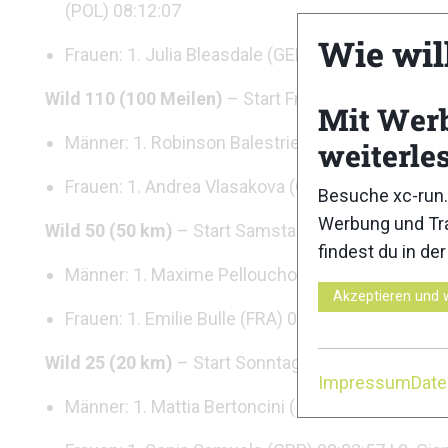
(POL) 08:12:07
Wie wil
Frauen: 1. Julia Bleasdale (GER) 09:00:58 | 2. Er
Wild 110 (100 Meilen)
– Start Freitag, 19. Septem
Mit Wer
Männer: 1. Robinson Balestriero (FRA) 13:01:01 | 
weiterle
Frauen: 1. Andrea Vlasakova (CZE) 15:20:09 | 2. 
Besuche xc-run.
Werbung und Tra
Wild 50 (50 km)
– Start Samstag, 20. September, 
findest du in de
Männer: 1. Maxime Pellouchoud (SUI) 04:53:50 | 2
Akzeptieren und 
Frauen: 1. Emilie Bulle (FRA) 06:02:40 | 2. Roman
Wild 25 (20 km)
– Start Sonntag, 21. September, L
Impressum
Dat
Männer: 1. Mattia Bertoncini (ITA) 01:58:19 | 2. 