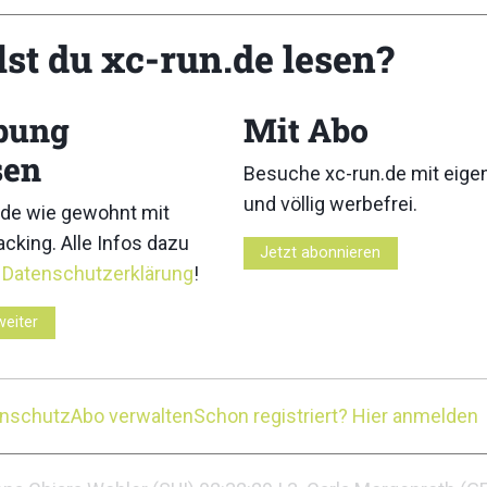
lst du xc-run.de lesen?
in Clark (USA) 09:03:51 | 3. Maryline Nakache (FRA) 09:13:0
ber, Crans-Montana
bung
Mit Abo
2. Valentin Marchon (SUI) 13:06:19 | 3. Aubin Ferrari (FRA
sen
Besuche xc-run.de mit eig
Emily Cambier (FRA) 16:18:04 | 3. Renske Dickhout (NED) 
und völlig werbefrei.
de wie gewohnt mit
cking. Alle Infos dazu
Adelboden
Jetzt abonnieren
r
Datenschutzerklärung
!
. Anthony Felber (FRA) 05:07:01 | 3. Dylan Ribeiro (FRA) 
weiter
a Rudolf Lojková (CZE) 06:10:13 | 3. Simone Troxler (SUI)
eukerbad
enschutz
Abo verwalten
Schon registriert? Hier anmelden
Arnaud Bonin (FRA) 02:00:18 | 3. Riccardo Scalet (ITA) 02:0