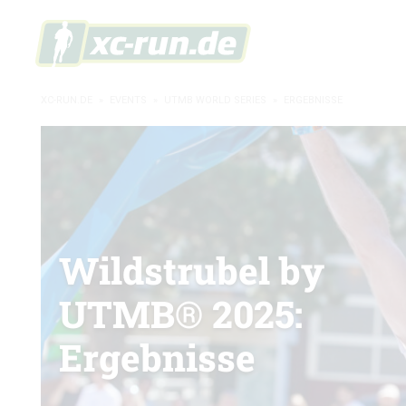
XC-RUN.DE
»
EVENTS
»
UTMB WORLD SERIES
»
ERGEBNISSE
Wildstrubel by
UTMB® 2025:
Ergebnisse